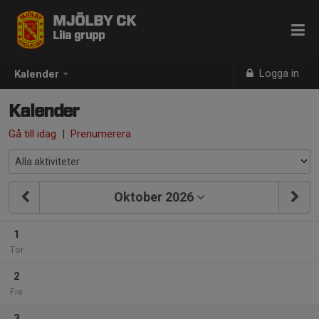
MJÖLBY CK
Lila grupp
Logga in
Kalender
Kalender
Gå till idag
|
Prenumerera
Oktober 2026
1
Tor
2
Fre
3