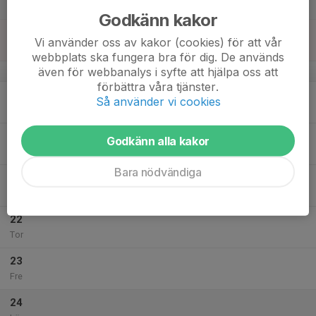
Lör
Godkänn kakor
18
Vi använder oss av kakor (cookies) för att vår
Sön
webbplats ska fungera bra för dig. De används
även för webbanalys i syfte att hjälpa oss att
v.43
förbättra våra tjänster.
19
Så använder vi cookies
Mån
20
Godkänn alla kakor
Tis
Bara nödvändiga
21
Ons
22
Tor
23
Fre
24