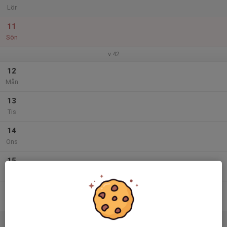
Lör
11
Sön
v.42
12
Mån
13
Tis
14
Ons
15
Tor
16
Fre
17