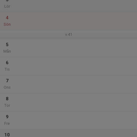
Lör
4
Sön
v.41
5
Mån
6
Tis
7
Ons
8
Tor
9
Fre
10