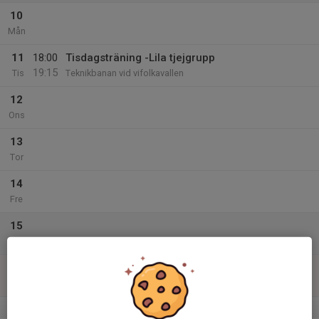
10
Mån
11
18:00
Tisdagsträning -Lila tjejgrupp
19:15
Tis
Teknikbanan vid vifolkavallen
12
Ons
13
Tor
14
Fre
15
Lör
16
Sön
v.34