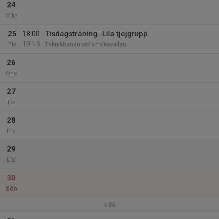
24
Mån
25
18:00
Tisdagsträning -Lila tjejgrupp
19:15
Tis
Teknikbanan vid vifolkavallen
26
Ons
27
Tor
28
Fre
29
Lör
30
Sön
v.36