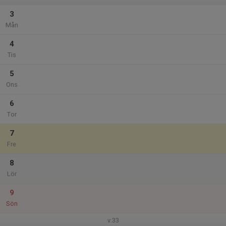
3
Mån
4
Tis
5
Ons
6
Tor
7
Fre
8
Lör
9
Sön
v.33