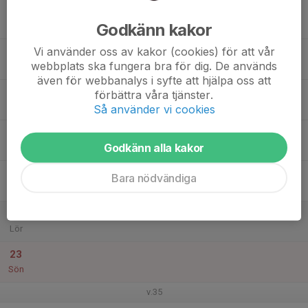
17
Godkänn kakor
Mån
Vi använder oss av kakor (cookies) för att vår
18
18:00
Tisdagsträning -Lila tjejgrupp
webbplats ska fungera bra för dig. De används
19:15
Tis
Teknikbanan vid vifolkavallen
även för webbanalys i syfte att hjälpa oss att
19
förbättra våra tjänster.
Ons
Så använder vi cookies
20
Godkänn alla kakor
Tor
21
Bara nödvändiga
Fre
22
Lör
23
Sön
v.35