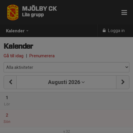
MJÖLBY CK
Lila grupp
Logga in
Kalender
Kalender
Gå till idag
|
Prenumerera
Augusti 2026
1
Lör
2
Sön
v.32