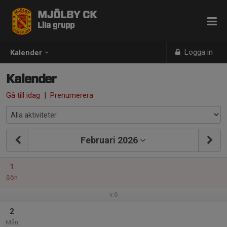
MJÖLBY CK
Lila grupp
Logga in
Kalender
Kalender
Gå till idag
|
Prenumerera
Februari 2026
1
Sön
v.6
2
Mån