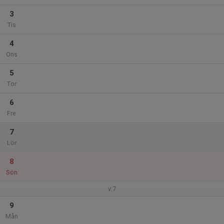
3
Tis
4
Ons
5
Tor
6
Fre
7
Lör
8
Sön
v.7
9
Mån