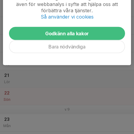
även för webbanalys i syfte att hjälpa oss att
17
förbättra våra tjänster.
Tis
Så använder vi cookies
18
Ons
Godkänn alla kakor
19
Bara nödvändiga
Tor
20
Fre
21
Lör
22
Sön
v.9
23
Mån