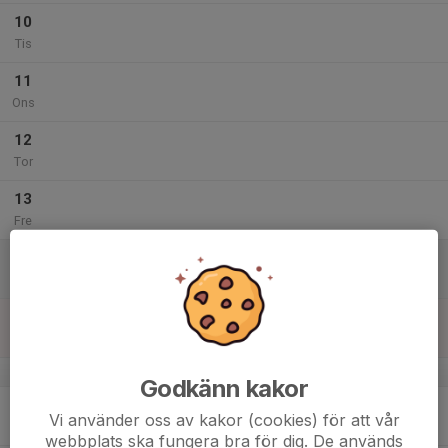
10
Tis
11
Ons
12
Tor
13
Fre
14
Lör
15
Sön
v.8
Godkänn kakor
16
Vi använder oss av kakor (cookies) för att vår
Mån
webbplats ska fungera bra för dig. De används