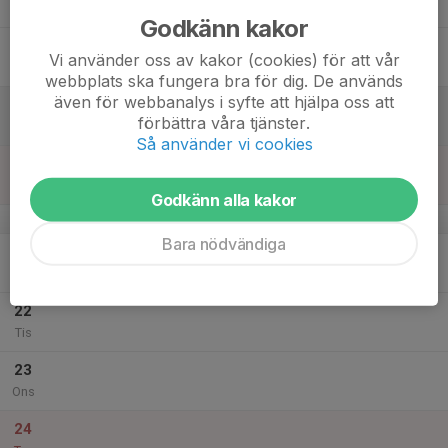
Tor
Godkänn kakor
18
Vi använder oss av kakor (cookies) för att vår
Fre
webbplats ska fungera bra för dig. De används
även för webbanalys i syfte att hjälpa oss att
19
förbättra våra tjänster.
Lör
Så använder vi cookies
20
Sön
Godkänn alla kakor
v.52
Bara nödvändiga
21
Mån
22
Tis
23
Ons
24