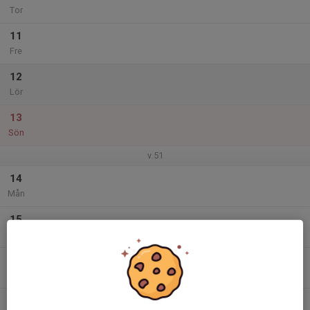
Tor
11
Fre
12
Lör
13
Sön
v.51
14
Mån
15
Tis
16
Ons
17