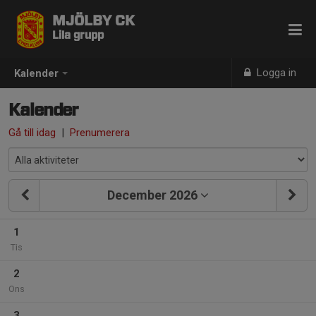
MJÖLBY CK
Lila grupp
Logga in
Kalender
Kalender
Gå till idag
|
Prenumerera
December 2026
1
Tis
2
Ons
3