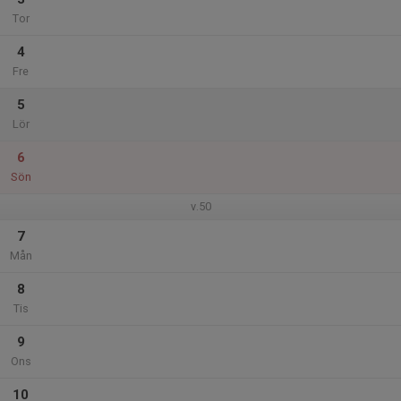
Tor
4
Fre
5
Lör
6
Sön
v.50
7
Mån
8
Tis
9
Ons
10