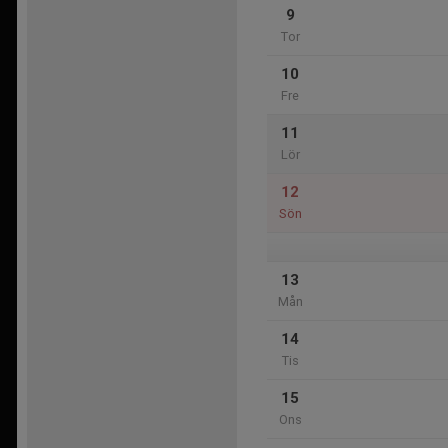
9
Tor
10
Fre
11
Lör
12
Sön
13
Mån
14
Tis
15
Ons