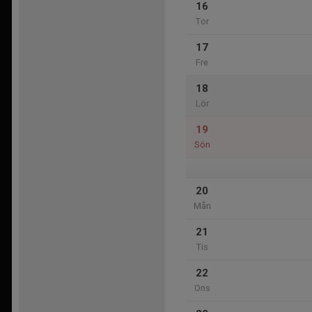
16
Tor
17
Fre
18
Lör
19
Sön
20
Mån
21
Tis
22
Ons