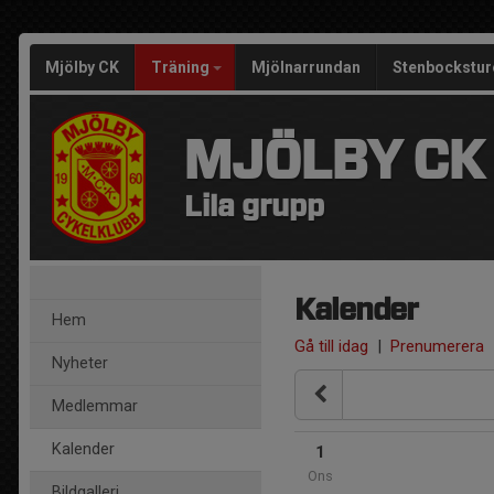
Mjölby CK
Träning
Mjölnarrundan
Stenbockstur
MJÖLBY CK
Lila grupp
Kalender
Hem
Gå till idag
|
Prenumerera
Nyheter
Medlemmar
Kalender
1
Ons
Bildgalleri