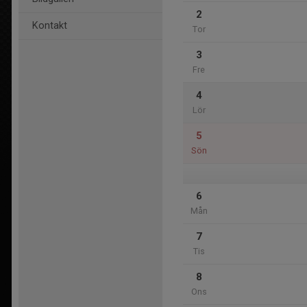
2
Kontakt
Tor
3
Fre
4
Lör
5
Sön
6
Mån
7
Tis
8
Ons