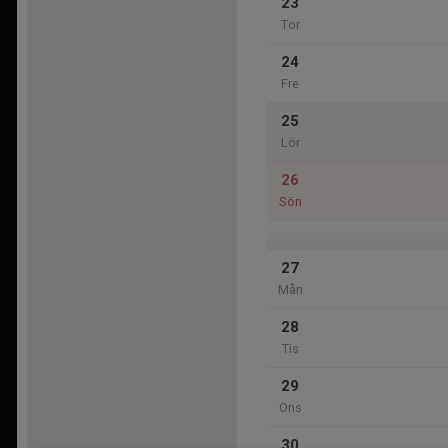
23
Tor
24
Fre
25
Lör
26
Sön
27
Mån
28
Tis
29
Ons
30