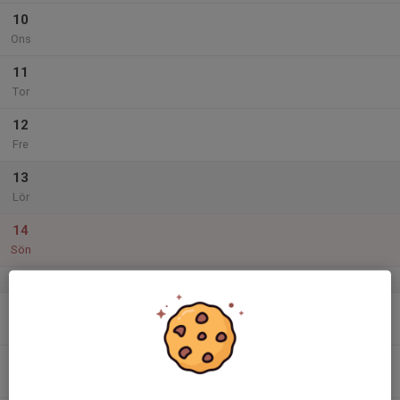
10
Ons
11
Tor
12
Fre
13
Lör
14
Sön
v.25
15
Mån
16
18:00
Tisdagsträning -Lila tjejgrupp
19:15
Tis
Teknikbanan vid vifolkavallen