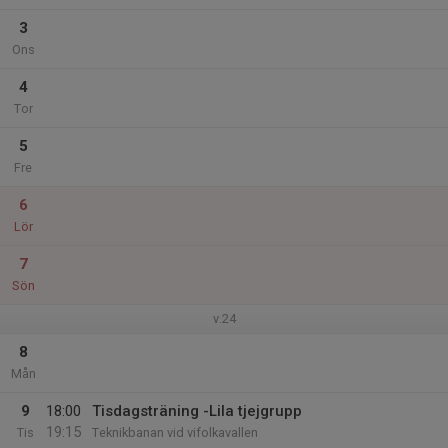
3
Ons
4
Tor
5
Fre
6
Lör
7
Sön
v.24
8
Mån
9
18:00
Tisdagsträning -Lila tjejgrupp
19:15
Tis
Teknikbanan vid vifolkavallen