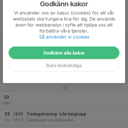
Godkänn kakor
17
Ons
Vi använder oss av kakor (cookies) för att vår
webbplats ska fungera bra för dig. De används
18
även för webbanalys i syfte att hjälpa oss att
Tor
förbättra våra tjänster.
Så använder vi cookies
19
Fre
Godkänn alla kakor
20
Lör
Bara nödvändiga
21
Sön
v.26
22
Mån
23
18:00
Tisdagsträning -Lila tjejgrupp
19:15
Tis
Teknikbanan vid vifolkavallen