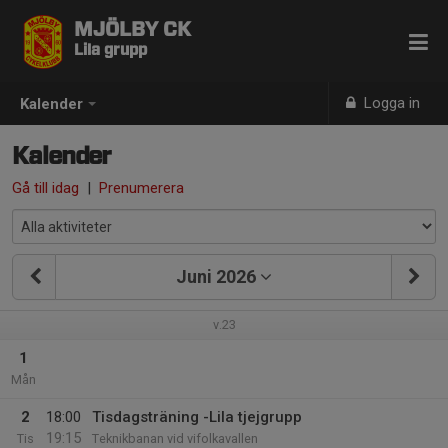
MJÖLBY CK
Lila grupp
Logga in
Kalender
Kalender
Gå till idag
|
Prenumerera
Juni 2026
v.23
1
Mån
2
18:00
Tisdagsträning -Lila tjejgrupp
19:15
Tis
Teknikbanan vid vifolkavallen