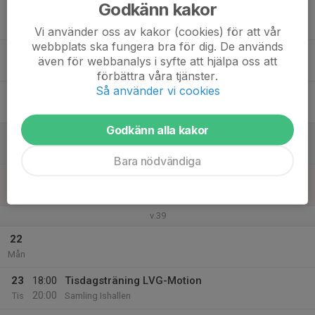
Godkänn kakor
17
Ons
Vi använder oss av kakor (cookies) för att vår
webbplats ska fungera bra för dig. De används
18
18:00
Torsdagsträning LVG-Motion
även för webbanalys i syfte att hjälpa oss att
20:00
Tor
Samling Ishallen
förbättra våra tjänster.
Så använder vi cookies
19
Fre
Godkänn alla kakor
20
Lör
Bara nödvändiga
21
Sön
v.39
22
Mån
23
18:00
Tisdagsträning LVG-Motion
20:00
Tis
Samling Ishallen