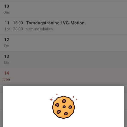
10
Ons
11
18:00
Torsdagsträning LVG-Motion
20:00
Tor
Samling Ishallen
12
Fre
13
Lör
14
Sön
v.38
15
Mån
16
18:00
Tisdagsträning LVG-Motion
20:00
Tis
Samling Ishallen