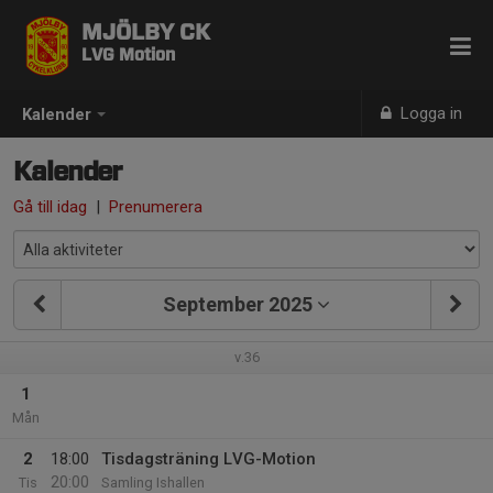
MJÖLBY CK
LVG Motion
Logga in
Kalender
Kalender
Gå till idag
|
Prenumerera
September 2025
v.36
1
Mån
2
18:00
Tisdagsträning LVG-Motion
20:00
Tis
Samling Ishallen