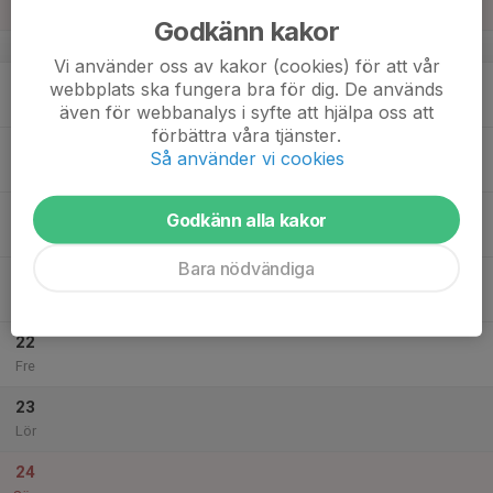
Sön
Godkänn kakor
v.34
Vi använder oss av kakor (cookies) för att vår
18
webbplats ska fungera bra för dig. De används
Mån
även för webbanalys i syfte att hjälpa oss att
förbättra våra tjänster.
19
18:00
Tisdagsträning LVG-Motion
Så använder vi cookies
20:00
Tis
Samling Ishallen
20
18:00
LVG Mål för nästa år
Godkänn alla kakor
19:00
Ons
MOK-Stugan övervåning
Bara nödvändiga
21
18:00
Torsdagsträning LVG-Motion
20:00
Tor
Samling Ishallen
22
Fre
23
Lör
24