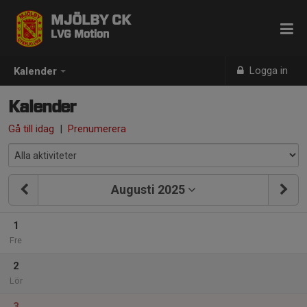
MJÖLBY CK
LVG Motion
Logga in
Kalender
Kalender
Gå till idag
|
Prenumerera
Augusti 2025
1
Fre
2
Lör
3