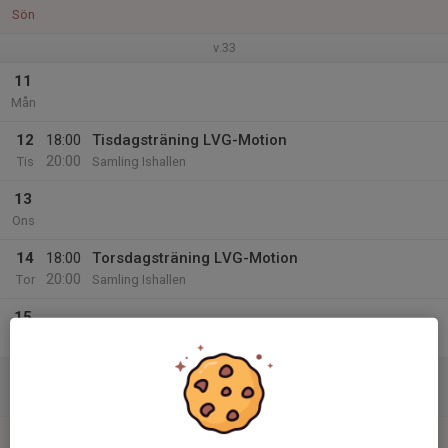
Sön
v.33
11
Mån
12
18:00
Tisdagsträning LVG-Motion
20:00
Tis
Samling Ishallen
13
Ons
14
18:00
Torsdagsträning LVG-Motion
20:00
Tor
Samling Ishallen
15
Fre
16
Lör
17