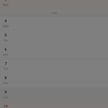
Sön
v.32
4
Mån
5
Tis
6
Ons
7
Tor
8
Fre
9
Lör
10