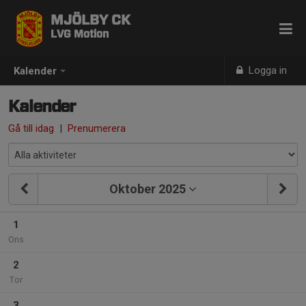
MJÖLBY CK
LVG Motion
Logga in
Kalender
Kalender
Gå till idag
|
Prenumerera
Oktober 2025
1
Ons
2
Tor
3