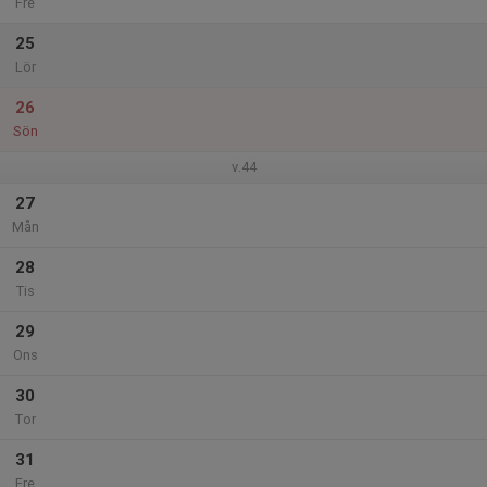
Fre
25
Lör
26
Sön
v.44
27
Mån
28
Tis
29
Ons
30
Tor
31
Fre