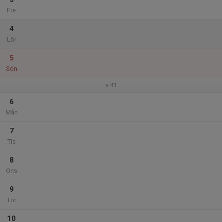
Fre
4
Lör
5
Sön
v.41
6
Mån
7
Tis
8
Ons
9
Tor
10