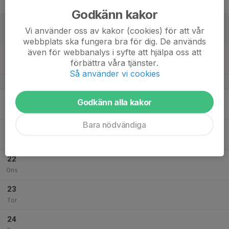
Fre
Godkänn kakor
18
Vi använder oss av kakor (cookies) för att vår
Lör
webbplats ska fungera bra för dig. De används
även för webbanalys i syfte att hjälpa oss att
19
förbättra våra tjänster.
Sön
Så använder vi cookies
v.43
20
Godkänn alla kakor
Mån
Bara nödvändiga
21
Tis
22
Ons
23
Tor
24