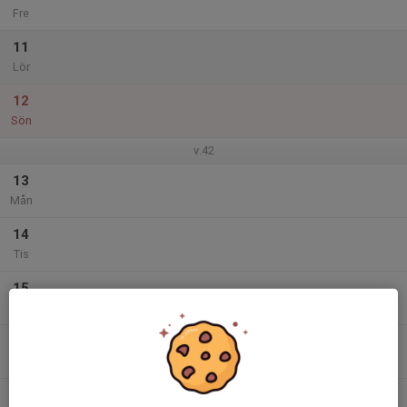
Fre
11
Lör
12
Sön
v.42
13
Mån
14
Tis
15
Ons
16
Tor
17