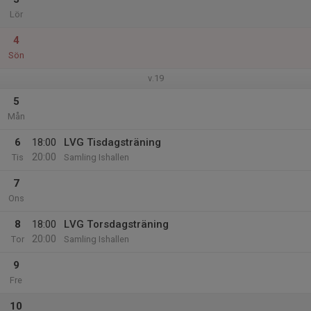
Lör
4
Sön
v.19
5
Mån
6
18:00
LVG Tisdagsträning
20:00
Tis
Samling Ishallen
7
Ons
8
18:00
LVG Torsdagsträning
20:00
Tor
Samling Ishallen
9
Fre
10