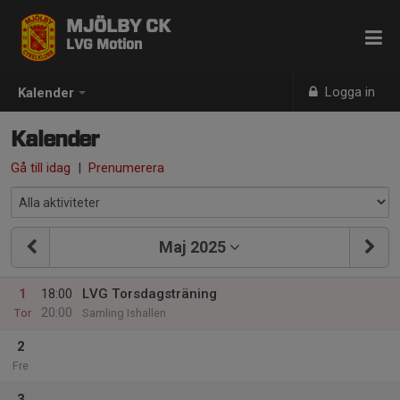
MJÖLBY CK
LVG Motion
Logga in
Kalender
Kalender
Gå till idag
|
Prenumerera
Maj 2025
1
18:00
LVG Torsdagsträning
20:00
Tor
Samling Ishallen
2
Fre
3