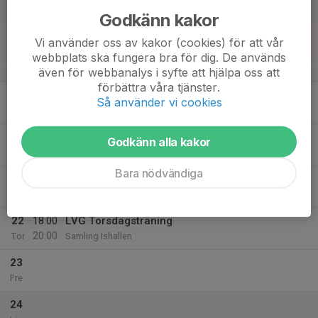
Lör
Godkänn kakor
18
Vi använder oss av kakor (cookies) för att vår
Sön
webbplats ska fungera bra för dig. De används
även för webbanalys i syfte att hjälpa oss att
v.21
förbättra våra tjänster.
19
Så använder vi cookies
Mån
20
18:00
LVG Tisdagsträning
Godkänn alla kakor
20:00
Tis
Samling Ishallen
Bara nödvändiga
21
Ons
22
18:00
LVG Torsdagsträning
20:00
Tor
Samling Ishallen
23
Fre
24