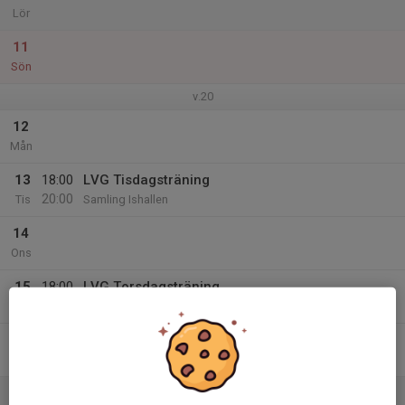
Lör
11
Sön
v.20
12
Mån
13
18:00
LVG Tisdagsträning
20:00
Tis
Samling Ishallen
14
Ons
15
18:00
LVG Torsdagsträning
20:00
Tor
Samling Ishallen
16
Fre
17