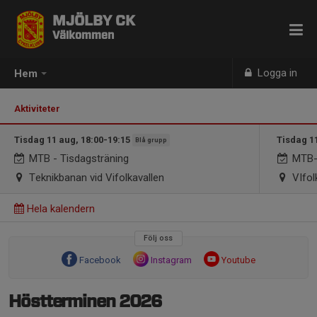
MJÖLBY CK
Välkommen
Logga in
Hem
Aktiviteter
Tisdag 11 aug, 18:00-19:15
Tisdag 1
Blå grupp
MTB - Tisdagsträning
MTB-t
Teknikbanan vid Vifolkavallen
VIfol
Hela kalendern
Följ oss
Facebook
Instagram
Youtube
Höstterminen 2026