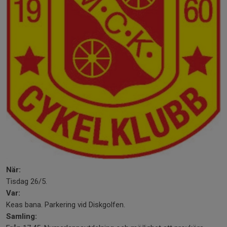
När:
Tisdag 26/5.
Var:
Keas bana. Parkering vid Diskgolfen.
Samling: