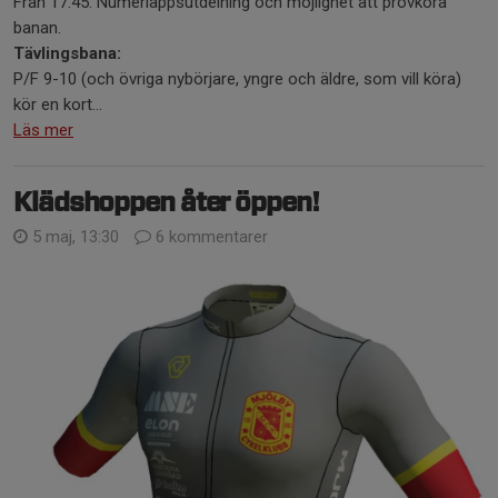
Från 17.45. Numerlappsutdelning och möjlighet att provköra
banan.
Tävlingsbana:
P/F 9-10 (och övriga nybörjare, yngre och äldre, som vill köra)
kör en kort...
Läs mer
Klädshoppen åter öppen!
5 maj, 13:30
6 kommentarer