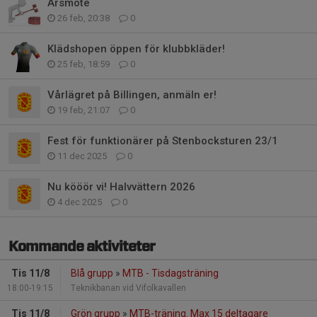
Årsmöte
26 feb, 20:38
0
Klädshopen öppen för klubbkläder!
25 feb, 18:59
0
Vårlägret på Billingen, anmäln er!
19 feb, 21:07
0
Fest för funktionärer på Stenbocksturen 23/1
11 dec 2025
0
Nu kööör vi! Halvvättern 2026
4 dec 2025
0
Kommande aktiviteter
Tis 11/8
Blå grupp
»
MTB - Tisdagsträning
18:00-19:15
Teknikbanan vid Vifolkavallen
Tis 11/8
Grön grupp
»
MTB-träning. Max 15 deltagare