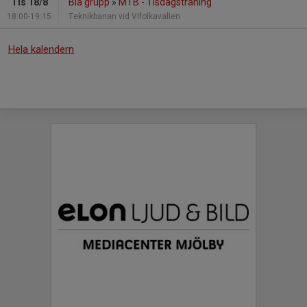
Tis 18/8
Blå grupp
»
MTB - Tisdagsträning
18:00-19:15
Teknikbanan vid Vifolkavallen
Hela kalendern