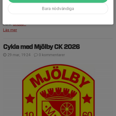
ihåg att söka klädbidrag efter att ha hjälpt till på något av
klubbens evenemang: Stadsloppet eller Stenbocksturen.
Bara nödvändiga
Beställningsperiod: 5/5 - 17/5
Länk:
Shopp...
Läs mer
Cykla med Mjölby CK 2026
29 mar, 19:24
0 kommentarer