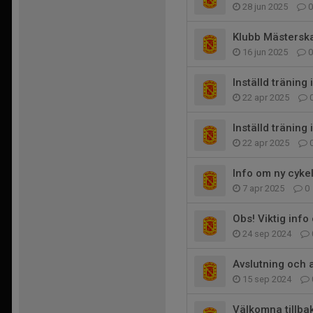
28 jun 2025
0
Klubb Mästersk
16 jun 2025
0
Inställd träning 
22 apr 2025
Inställd träning 
22 apr 2025
Info om ny cyke
7 apr 2025
0
Obs! Viktig info
24 sep 2024
Avslutning och 
15 sep 2024
Välkomna tillba