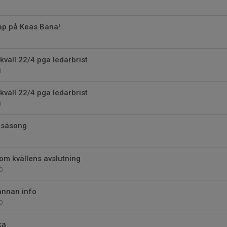
ap på Keas Bana!
ikväll 22/4 pga ledarbrist
0
ikväll 22/4 pga ledarbrist
0
lsäsong
 om kvällens avslutning
0
annan info
0
ka