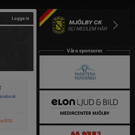
Logga in
Våra sponsorer
t
Facebook
via RSS