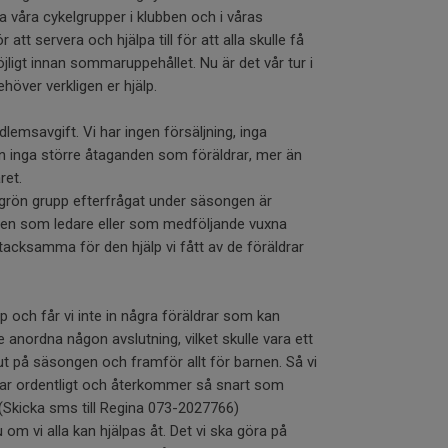
la våra cykelgrupper i klubben och i våras
att servera och hjälpa till för att alla skulle få
jligt innan sommaruppehållet. Nu är det vår tur i
höver verkligen er hjälp.
dlemsavgift. Vi har ingen försäljning, inga
n inga större åtaganden som föräldrar, mer än
ret.
h grön grupp efterfrågat under säsongen är
ngen som ledare eller som medföljande vuxna
 tacksamma för den hjälp vi fått av de föräldrar
p och får vi inte in några föräldrar som kan
nte anordna någon avslutning, vilket skulle vara ett
lut på säsongen och framför allt för barnen. Så vi
erar ordentligt och återkommer så snart som
l. (Skicka sms till Regina 073-2027766)
 om vi alla kan hjälpas åt. Det vi ska göra på