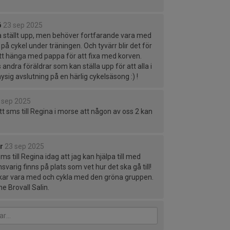
ö
23 sep 2025
 ställt upp, men behöver fortfarande vara med
å cykel under träningen. Och tyvärr blir det för
 att hänga med pappa för att fixa med korven.
 andra föräldrar som kan ställa upp för att alla i
sig avslutning på en härlig cykelsäsong :) !
 sep 2025
t sms till Regina i morse att någon av oss 2 kan
r
23 sep 2025
sms till Regina idag att jag kan hjälpa till med
arig finns på plats som vet hur det ska gå till!
kar vara med och cykla med den gröna gruppen.
rne Brovall Salin.