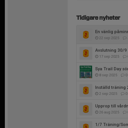
Tidigare nyheter
En vänlig påmi
22 sep 2025
Avslutning 30/9
17 sep 2025
Sya Trail Day s
8 sep 2025
0
Inställd träning 
2 sep 2025
0
Upprop till vår
26 aug 2025
1/7 Träning/So