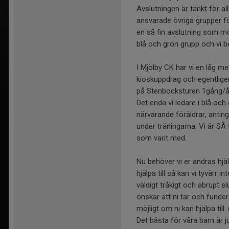
Avslutningen är tänkt för al
ansvarade övriga grupper för 
en så fin avslutning som mö
blå och grön grupp och vi be
I Mjölby CK har vi en låg me
kioskuppdrag och egentlige
på Stenbocksturen 1gång/å
Det enda vi ledare i blå oc
närvarande föräldrar, anti
under träningarna. Vi är SÅ
som varit med.
Nu behöver vi er andras hjäl
hjälpa till så kan vi tyvärr i
väldigt tråkigt och abrupt s
önskar att ni tar och fund
möjligt om ni kan hjälpa til
Det bästa för våra barn är ju