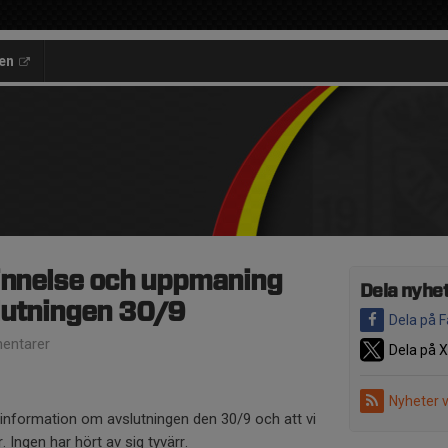
en
innelse och uppmaning
Dela nyhe
lutningen 30/9
Dela på 
entarer
Dela på X
Nyheter 
 information om avslutningen den 30/9 och att vi
. Ingen har hört av sig tyvärr.