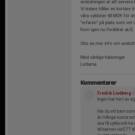
avslutningen är att servera
Vi ledare håller en kortare
våra cyklister till MOK för 
”erfaren” på plats som vet
Kom igen nu föräldrar 🙏💪
Obs se mer info om avslutn
Med vänliga hälsningar
Ledarna
Kommentarer
Fredrik Liedberg
2
Ingen har hört av sig
Har du ett barn som 
är många vuxna som 
ska få cykla och ha r
till barnen vid ETT ti