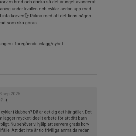
 korv m bröd och dricka så det är inget avancerat.
 träning under kvällen och cyklar sedan upp med
att inta korven👌 Räkna med att det finns någon
 vad som ska göras.
ingen i föregående inlägg/nyhet.
3 sep 2025
? :-(
cyklar i klubben? Då är det dig det här gäller. Det
lägger mycket ideellt arbete för att ditt barn
oligt. Nu behöver vi hjälp att servera gratis korv
llfälle. Att det inte är tio frivilliga anmälda redan