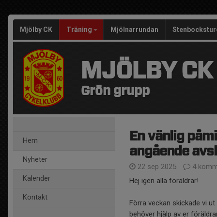
Mjölby CK
Träning
Mjölnarrundan
Stenbockstur
MJÖLBY CK
Grön grupp
En vänlig påm
Hem
angående avs
Nyheter
22 sep 2025
4 komm
Kalender
Hej igen alla föräldrar!
Kontakt
Förra veckan skickade vi ut
behöver hjälp av er föräldrar