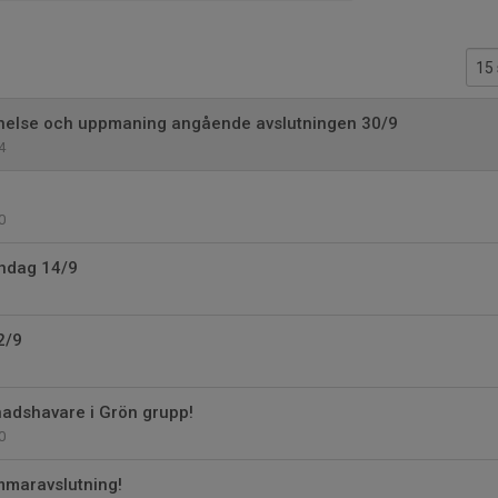
nnelse och uppmaning angående avslutningen 30/9
4
0
öndag 14/9
2/9
dnadshavare i Grön grupp!
0
mmaravslutning!