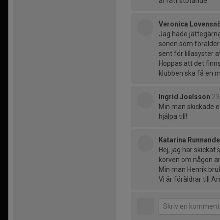
är rätt stötande.
Veronica Lovensn
Jag hade jättegärna
sonen som förälder p
sent för lillasyster
Hoppas att det finns
klubben ska få en my
Ingrid Joelsson
23
Min man skickade et
hjälpa till!
Katarina Runnande
Hej, jag har skickat 
korven om någon ansv
Min man Henrik bru
Vi är föräldrar till A