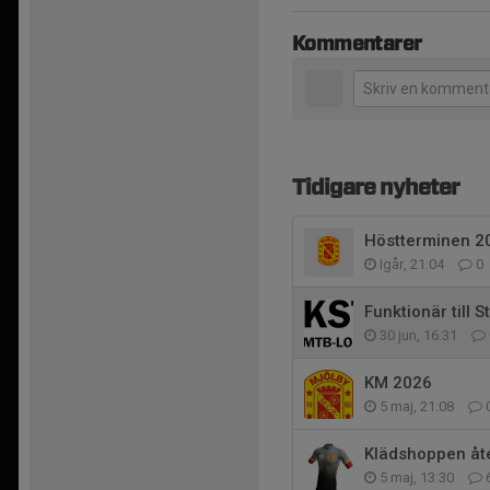
Kommentarer
Tidigare nyheter
Höstterminen 2
Igår, 21:04
0
Funktionär till 
30 jun, 16:31
KM 2026
5 maj, 21:08
Klädshoppen åt
5 maj, 13:30