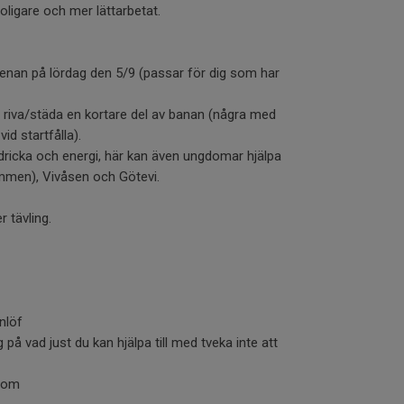
roligare och mer lättarbetat.
nan på lördag den 5/9 (passar för dig som har
 riva/städa en kortare del av banan (några med
vid startfålla).
dricka och energi, här kan även ungdomar hjälpa
ommen), Vivåsen och Götevi.
 tävling.
nlöf
 på vad just du kan hjälpa till med tveka inte att
.com