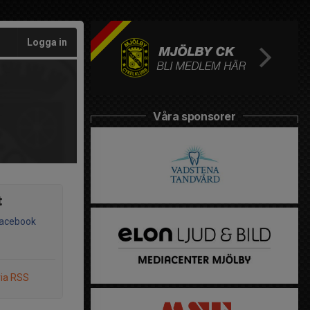
Logga in
Våra sponsorer
t
Facebook
via RSS