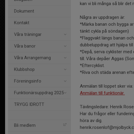
kan vi bli många så blir det 
Dokument
Några av uppdragen är:
Kontakt
*Märka banan och bygga are
tänkt cykla på söndagen)
Våra träningar
*Flaggvakt längs banan och
dubbeluppdrag att hjälpa till 
Våra banor
*Depå, serva cyklister med 
Våra Arrangemang
till. Våra depåer Aggas (S
*Eftercyklist.
Klubbshop
*Riva och städa arenan efter
Föreningsinfo
Anmälan till loppet sker via:
Anmälan till funktionär.
Funktionärsuppdrag 2025
TRYGG IDROTT
Tävlingsledare: Henrik Rose
Har du frågor eller fundering
höra av dig.
Bli medlem
henrik.rosenlof@mjolbyck