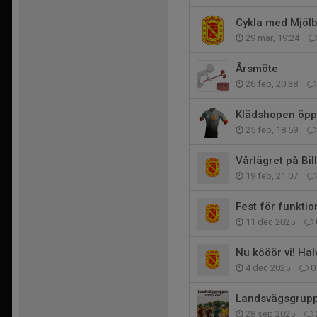
Cykla med Mjöl
29 mar, 19:24
Årsmöte
26 feb, 20:38
Klädshopen öppe
25 feb, 18:59
Vårlägret på Bil
19 feb, 21:07
Fest för funkti
11 dec 2025
Nu kööör vi! Ha
4 dec 2025
0
Landsvägsgrupp
28 sep 2025