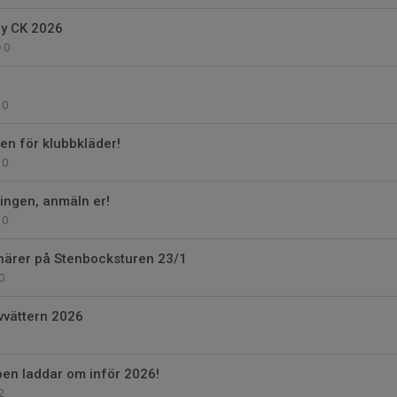
by CK 2026
0
0
n för klubbkläder!
0
lingen, anmäln er!
0
onärer på Stenbocksturen 23/1
0
lvvättern 2026
en laddar om inför 2026!
2