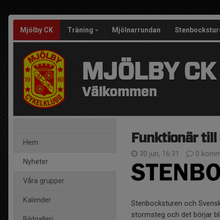
Mjölby CK
Träning
Mjölnarrundan
Stenbockstur
MJÖLBY CK
Välkommen
Funktionär til
Hem
30 jun, 16:31
0 komm
Nyheter
Våra grupper
Kalender
Stenbocksturen och Svens
stormsteg och det börjar bl
Bildgalleri