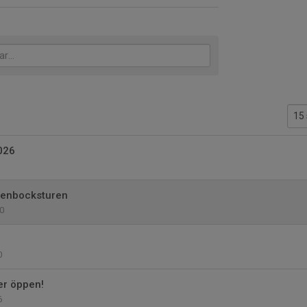
026
Stenbocksturen
0
0
er öppen!
6