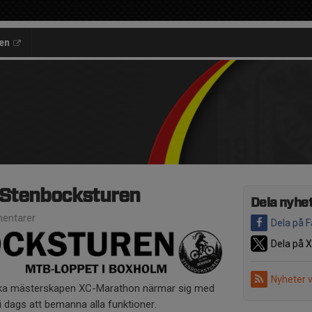
en
l Stenbocksturen
Dela nyhe
entarer
Dela på 
Dela på X
Nyheter 
ka mästerskapen XC-Marathon närmar sig med
i dags att bemanna alla funktioner.