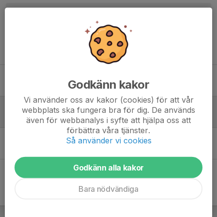
Tidigare nyheter
Klubbmästerskap 17/6 på KEA,s
Godkänn kakor
10 jun 2025
0
Vi använder oss av kakor (cookies) för att vår
Anmälan torsdagsträningar
webbplats ska fungera bra för dig. De används
14 apr 2022
0
även för webbanalys i syfte att hjälpa oss att
förbättra våra tjänster.
Träningshelg 9 - 10 april
Så använder vi cookies
1 apr 2022
0
Godkänn alla kakor
Bara nödvändiga