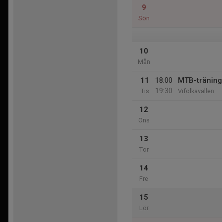
9
Sön
10
Mån
11
18:00
MTB-träning
19:30
Tis
Vifolkavallen
12
Ons
13
Tor
14
Fre
15
Lör