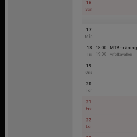
16
Sön
17
Mån
18
18:00
MTB-träning
19:30
Tis
Vifolkavallen
19
Ons
20
Tor
21
Fre
22
Lör