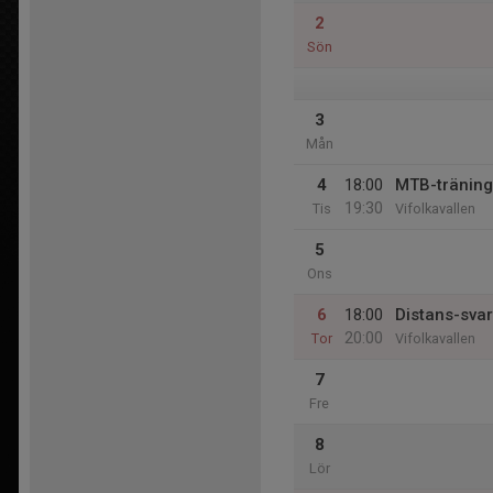
2
Sön
3
Mån
4
18:00
MTB-träning
19:30
Tis
Vifolkavallen
5
Ons
6
18:00
Distans-svar
20:00
Tor
Vifolkavallen
7
Fre
8
Lör