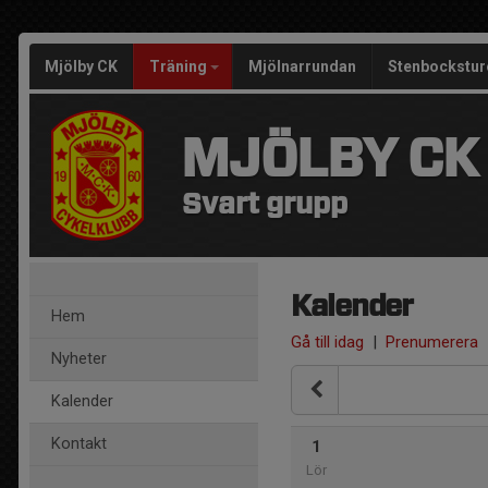
Mjölby CK
Träning
Mjölnarrundan
Stenbockstur
MJÖLBY CK
Svart grupp
Kalender
Hem
Gå till idag
|
Prenumerera
Nyheter
Kalender
Kontakt
1
Lör