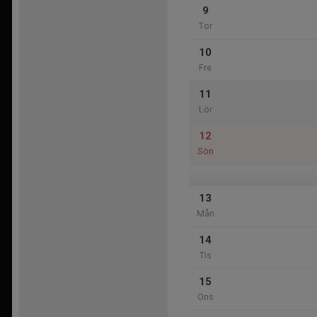
9
Tor
10
Fre
11
Lör
12
Sön
13
Mån
14
Tis
15
Ons