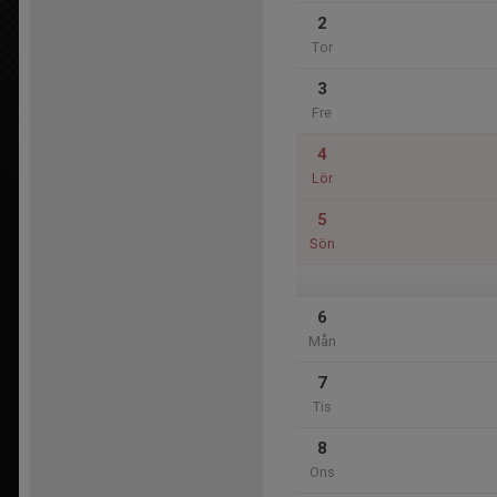
2
Tor
3
Fre
4
Lör
5
Sön
6
Mån
7
Tis
8
Ons