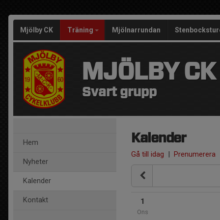
Mjölby CK
Träning
Mjölnarrundan
Stenbockstur
MJÖLBY CK
Svart grupp
Kalender
Hem
Gå till idag
|
Prenumerera
Nyheter
Kalender
Kontakt
1
Ons