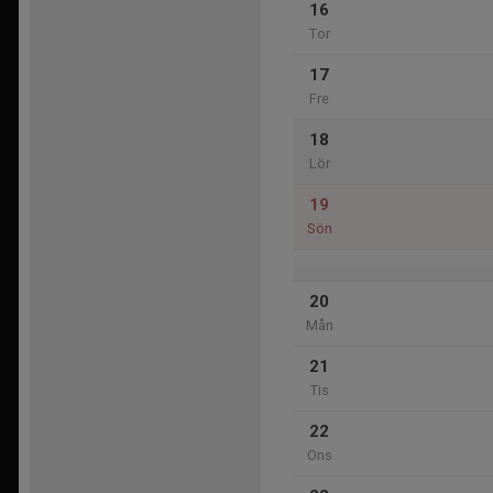
16
Tor
17
Fre
18
Lör
19
Sön
20
Mån
21
Tis
22
Ons