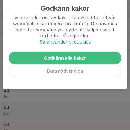
Sön
Godkänn kakor
v.51
Vi använder oss av kakor (cookies) för att vår
18
webbplats ska fungera bra för dig. De används
Mån
även för webbanalys i syfte att hjälpa oss att
förbättra våra tjänster.
19
Så använder vi cookies
Tis
20
Godkänn alla kakor
Ons
Bara nödvändiga
21
Tor
22
Fre
23
Lör
24