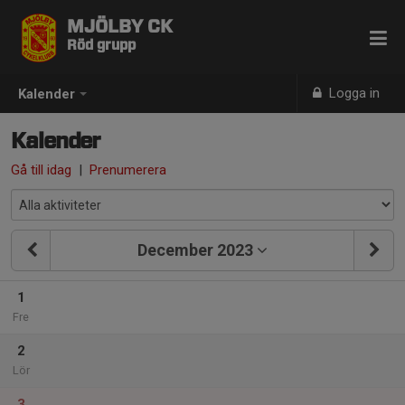
MJÖLBY CK
Röd grupp
Logga in
Kalender
Kalender
Gå till idag
|
Prenumerera
December 2023
1
Fre
2
Lör
3