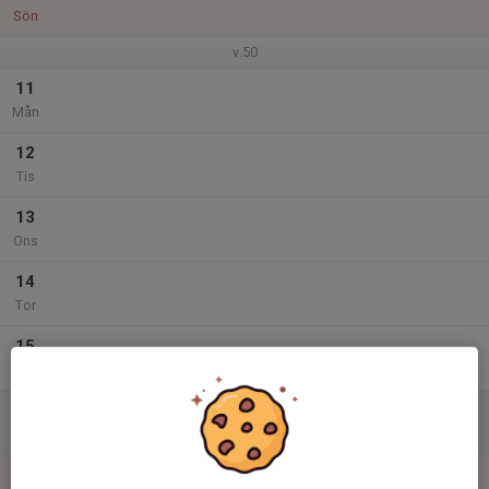
Sön
v.50
11
Mån
12
Tis
13
Ons
14
Tor
15
Fre
16
Lör
17