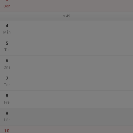
Sön
v.49
4
Mån
5
Tis
6
Ons
7
Tor
8
Fre
9
Lör
10