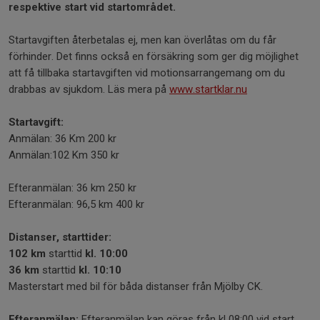
respektive start vid startområdet.
Startavgiften återbetalas ej, men kan överlåtas om du får
förhinder. Det finns också en försäkring som ger dig möjlighet
att få tillbaka startavgiften vid motionsarrangemang om du
drabbas av sjukdom. Läs mera på
www.startklar.nu
Startavgift:
Anmälan: 36 Km 200 kr
Anmälan:102 Km 350 kr
Efteranmälan: 36 km 250 kr
Efteranmälan: 96,5 km 400 kr
Distanser, starttider:
102 km
starttid
kl. 10:00
36 km
starttid
kl. 10:10
Masterstart med bil för båda distanser från Mjölby CK.
Efteranmälan:
Efteranmälan kan göras från kl 08:00 vid start