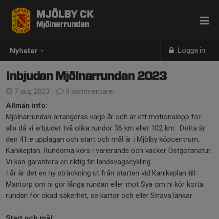
MJÖLBY CK
Mjölnarrundan
Logga in
Nyheter
Inbjudan Mjölnarrundan 2023
7 aug 2023
0 kommentarer
Allmän info:
Mjölnarrundan arrangeras varje år och är ett motionslopp för
alla då vi erbjuder två olika rundor 36 km eller 102 km. Detta är
den 41
:
e upplagan och start och mål är i Mjölby köpcentrum,
Kanikeplan. Rundorna körs i varierande och vacker Östgötanatur.
Vi kan garantera en riktig fin landsvägscykling.
I år är det en ny sträckning ut från starten vid Kanikeplan till
Mantorp om ni gör långa rundan eller mot Sya om ni kör korta
rundan för ökad säkerhet, se kartor och eller Strava länkar.
Start och mål: