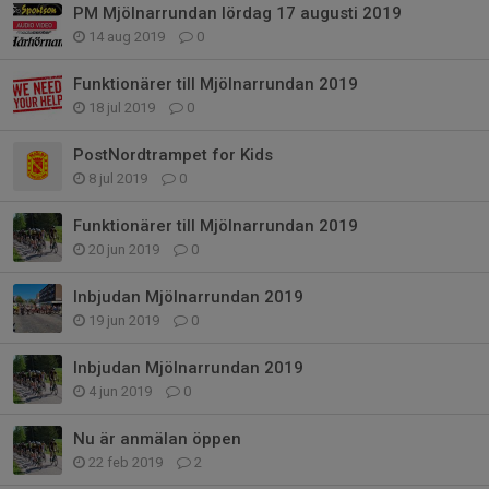
PM Mjölnarrundan lördag 17 augusti 2019
14 aug 2019
0
Funktionärer till Mjölnarrundan 2019
18 jul 2019
0
PostNordtrampet for Kids
8 jul 2019
0
Funktionärer till Mjölnarrundan 2019
20 jun 2019
0
Inbjudan Mjölnarrundan 2019
19 jun 2019
0
Inbjudan Mjölnarrundan 2019
4 jun 2019
0
Nu är anmälan öppen
22 feb 2019
2