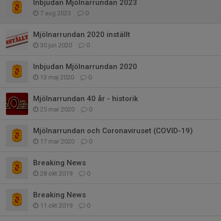
Inbjudan Mjölnarrundan 2023
7 aug 2023
0
Mjölnarrundan 2020 inställt
30 jun 2020
0
Inbjudan Mjölnarrundan 2020
13 maj 2020
0
Mjölnarrundan 40 år - historik
25 mar 2020
0
Mjölnarrundan och Coronaviruset (COVID-19)
17 mar 2020
0
Breaking News
28 okt 2019
0
Breaking News
11 okt 2019
0