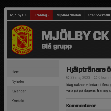
Mjölby CK
Träning
Mjölnarrundan
Stenbockstur
MJÖLBY CK
Blå grupp
Hjälptränare ö
Hem
23 maj 2023
0 komm
Nyheter
Idag saknar vi ledare i flera
vara på på dagens träning 
Kalender
Kontakt
Kommentarer