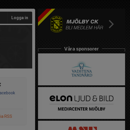
Logga in
Våra sponsorer
t
Facebook
via RSS