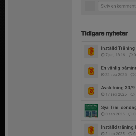
Tidigare nyheter
Inställd Träning
7 jun, 18:16
0
En vänlig påmi
22 sep 2025
Avslutning 30/9
17 sep 2025
Sya Trail sönda
8 sep 2025
0
Inställd träning 
2 sep 2025
0