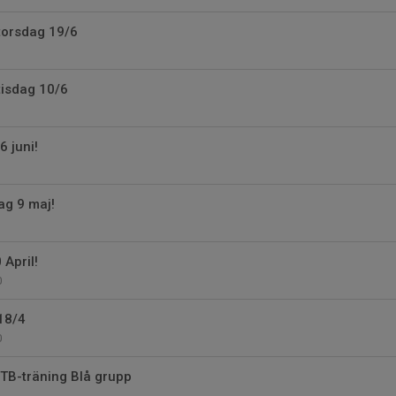
 torsdag 19/6
 tisdag 10/6
6 juni!
ag 9 maj!
 April!
0
 18/4
0
MTB-träning Blå grupp