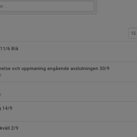
 11/6 Blå
nnelse och uppmaning angående avslutningen 30/9
3
1
g 14/9
ikväll 2/9