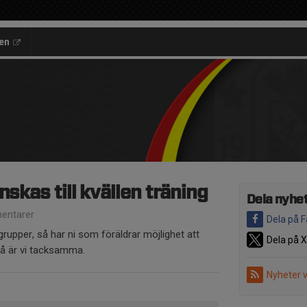
en
nskas till kvällen träning
Dela nyhe
entarer
Dela på 
 grupper, så har ni som föräldrar möjlighet att
Dela på X
så är vi tacksamma.
Nyheter 