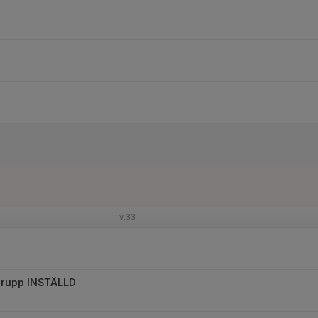
v.33
grupp INSTÄLLD