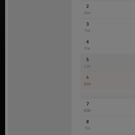
2
Ons
3
Tor
4
Fre
5
Lör
6
Sön
7
Mån
8
Tis