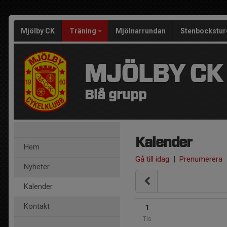
Mjölby CK
Träning
Mjölnarrundan
Stenbockstur
MJÖLBY CK
Blå grupp
Kalender
Hem
Gå till idag
|
Prenumerera
Nyheter
Kalender
Kontakt
1
Tis