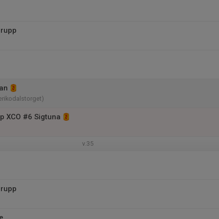
grupp
an
rikodalstorget)
p XCO #6 Sigtuna
v.35
grupp
e