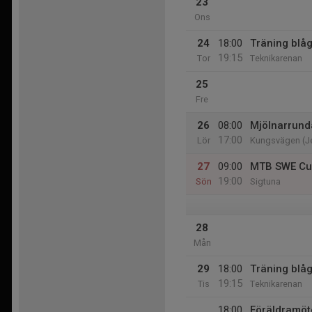
23
Ons
24
18:00
Träning blå
19:15
Tor
Teknikarenan
25
Fre
26
08:00
Mjölnarrund
17:00
Lör
Kungsvägen (Je
27
09:00
MTB SWE Cu
19:00
Sön
Sigtuna
28
Mån
29
18:00
Träning blå
19:15
Tis
Teknikarenan
18:00
Föräldramöt