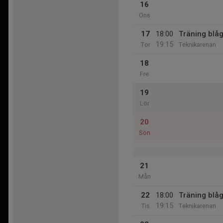
16
Ons
17
18:00
Träning blå
19:15
Tor
Teknikarenan
18
Fre
19
Lör
20
Sön
21
Mån
22
18:00
Träning blå
19:15
Tis
Teknikarenan