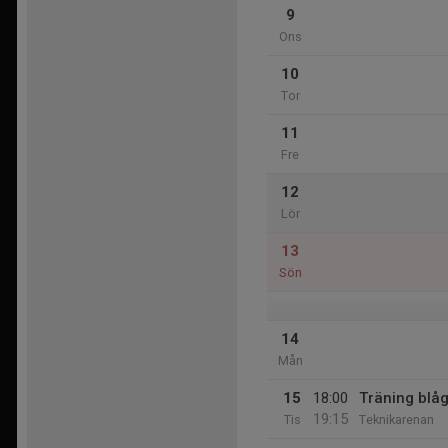
9
Ons
10
Tor
11
Fre
12
Lör
13
Sön
14
Mån
15
18:00
Träning blå
19:15
Tis
Teknikarenan