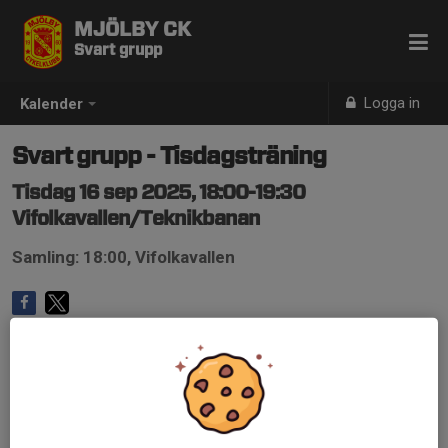
MJÖLBY CK
Svart grupp
Logga in
Kalender
Svart grupp - Tisdagsträning
Tisdag 16 sep 2025, 18:00-19:30
Vifolkavallen/Teknikbanan
Samling: 18:00, Vifolkavallen