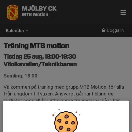
MJÖLBY CK
MTB Motion
Logga in
Kalender
Träning MTB motion
Tisdag 25 aug, 18:00-19:30
Vifolkavallen/Teknikbanan
Samling: 18:00
Välkommen på träning med grupp MTB Motion, för alla
från ungdom till vuxen. Ansvaret går runt bland de
cyklister som vill för att planera träningarna, så vi har
med andra ord ingen stående ledare för att genomföra
träningar