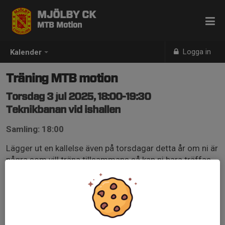
MJÖLBY CK
MTB Motion
Logga in
Kalender
Träning MTB motion
Torsdag 3 jul 2025, 18:00-19:30
Teknikbanan vid ishallen
Samling: 18:00
Lägger ut en kallelse även på torsdagar detta år om ni är
några som vill träna tillsammans så kan ni bara träffas
och cykla lite. Det bygger på att ni anmäler er i Svenska
lag så att ni ser om det kommer några