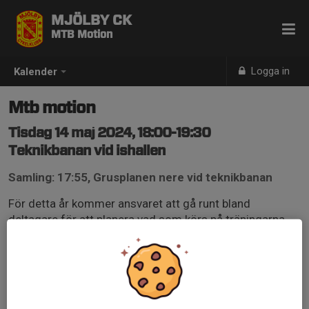
MJÖLBY CK
MTB Motion
Logga in
Kalender
Mtb motion
Tisdag 14 maj 2024, 18:00-19:30
Teknikbanan vid ishallen
Samling: 17:55, Grusplanen nere vid teknikbanan
För detta år kommer ansvaret att gå runt bland
deltagare för att planera vad som körs på träningarna.