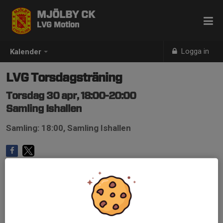
MJÖLBY CK
LVG Motion
Logga in
Kalender
LVG Torsdagsträning
Torsdag 30 apr, 18:00-20:00
Samling Ishallen
Samling: 18:00, Samling Ishallen