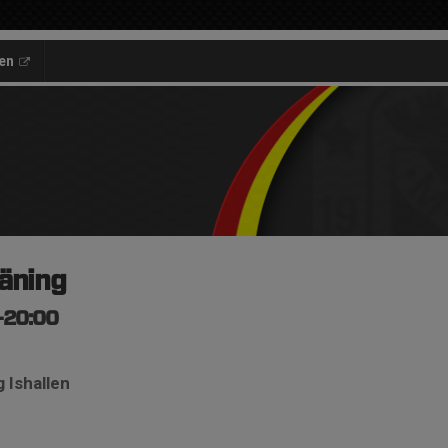
en
äning
0-20:00
 Ishallen