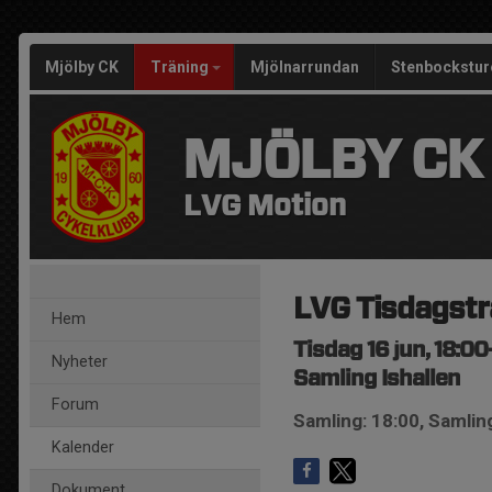
Mjölby CK
Träning
Mjölnarrundan
Stenbockstur
MJÖLBY CK
LVG Motion
LVG Tisdagstr
Hem
Tisdag 16 jun, 18:0
Nyheter
Samling Ishallen
Forum
Samling: 18:00, Samling
Kalender
Dokument