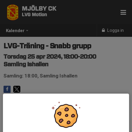
MJÖLBY CK
LVG Motion
Logga in
Kalender
LVG-Träning - Snabb grupp
Torsdag 25 apr 2024, 18:00-20:00
Samling Ishallen
Samling: 18:00, Samling Ishallen