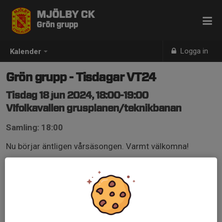
MJÖLBY CK
Grön grupp
Logga in
Kalender
Grön grupp - Tisdagar VT24
Tisdag 18 jun 2024, 18:00-19:00
VIfolkavallen grusplanen/teknikbanan
Samling: 18:00
Nu börjar äntligen vårsäsongen. Varmt välkomna!